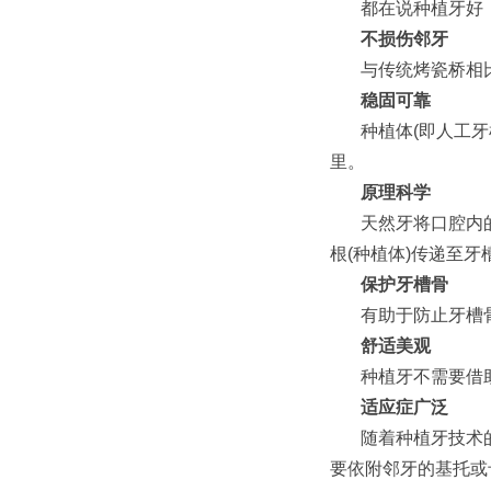
都在说种植牙好
不损伤邻牙
与传统烤瓷桥相
稳固可靠
种植体(即人工
里。
原理科学
天然牙将口腔内
根(种植体)传递至
保护牙槽骨
有助于防止牙槽
舒适美观
种植牙不需要借
适应症广泛
随着种植牙技术
要依附邻牙的基托或