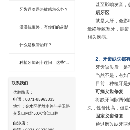
甚至影响发音，
牙齿遇冷遇热敏感怎么办？
后牙区
就是大牙，会影
漫漫抗疫路，有你们的身影
最终导致塞牙，龋齿
相关疾病。
什么是根管治疗？
2、牙齿缺失都
种植牙知识十连问，这些“功课”你做了吗？
牙齿缺失后，是
当然不是，有如
联系我们
目前，种植牙是
可摘义齿修复
优胜路店：
电话：0371-85963333
将缺牙间隙两侧
地址：金水区优胜南路与劳卫路
久，性价比高，但是
交叉口向北50米怡仁口腔
固定义齿修复
白沙店：
通过磨改缺牙两