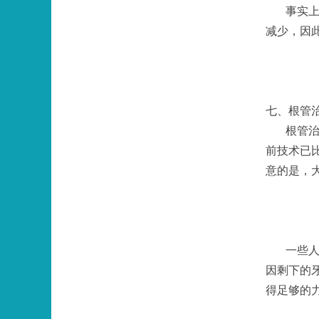
事实
减少，因
七、根管
根管
前技术已
意的是，
一些
因剩下的
得足够的