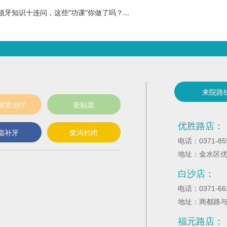
牙知识十连问，这些“功课”你做了吗？...
来院路
根管治疗
瓷贴面
优胜路店：
脂补牙
窝沟封闭
电话：0371-85
地址：金水区优
白沙店：
电话：0371-66
地址：商都路
福元路店：