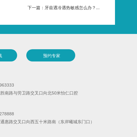
下一篇：牙齿遇冷遇热敏感怎么办？...
线
预约专家
963333
胜南路与劳卫路交叉口向北50米怡仁口腔
278888
与通惠路交叉口向西五十米路南（东岸曦城东门口）