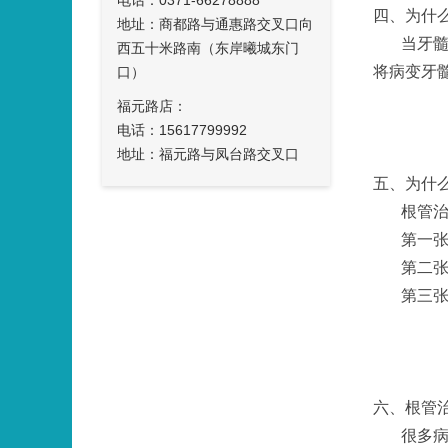
电话：0371-66278888
四、为什
地址：商都路与通惠路交叉口向
当牙
西五十米路南（东岸曦城东门
将病变牙
口）
福元路店：
电话：15617799992
地址：福元路与凤台路交叉口
五、为什
根管
第一
第二
第三
六、根管
很多