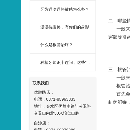
牙齿遇冷遇热敏感怎么办？
二、哪些
漫漫抗疫路，有你们的身影
一般
穿髓等引
什么是根管治疗？
种植牙知识十连问，这些“功课”你做了吗？
三、根管
一般来
联系我们
根管
优胜路店：
首先会
电话：0371-85963333
封药消毒
地址：金水区优胜南路与劳卫路
交叉口向北50米怡仁口腔
白沙店：