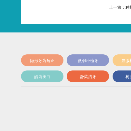
上一篇：种植
隐形牙齿矫正
微创种植牙
显微
皓齿美白
舒柔洁牙
树